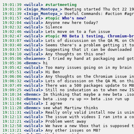
19:01:39
 <wilcal>
#startmeeting
19:01:39
 <Inigo_Montoya_>
19:01:39
 <Inigo_Montoya_>
19:01:57
 <wilcal>
#topic 
Who's new?
19:02:04
 <wilcal>
19:02:32
 <wilcal>
19:02:46
 <wilcal>
19:02:47
 <wilcal>
#topic 
M8 Beta 1 testing, Chromium-br
19:03:07
 <wilcal>
19:03:40
 <wilcal>
19:03:57
 <wilcal>
19:04:10
 <wilcal>
19:05:06
 <hviaene>
19:05:36
 <Benmc>
19:05:42
 <wilcal>
19:05:51
 <wilcal>
19:06:06
 <wilcal>
19:06:32
 <wilcal>
19:07:49
 <wilcal>
19:09:25
 <wilcal>
19:10:34
 <Benmc>
19:11:02
 <Benmc>
19:11:04
 <wilcal>
19:11:28
 <Benmc>
19:11:31
 <wilcal>
19:12:13
 <wilcal>
19:12:21
 <wilcal>
19:12:58
 <wilcal>
19:13:21
 <wilcal>