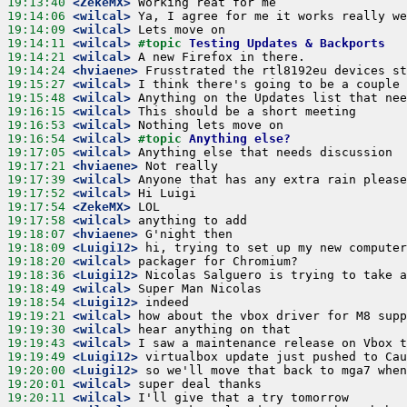
19:13:40
 <ZekeMX>
19:14:06
 <wilcal>
19:14:09
 <wilcal>
19:14:11
 <wilcal>
#topic 
Testing Updates & Backports
19:14:21
 <wilcal>
19:14:24
 <hviaene>
19:15:27
 <wilcal>
19:15:48
 <wilcal>
19:16:15
 <wilcal>
19:16:53
 <wilcal>
19:16:54
 <wilcal>
#topic 
Anything else?
19:17:05
 <wilcal>
19:17:21
 <hviaene>
19:17:39
 <wilcal>
19:17:52
 <wilcal>
19:17:54
 <ZekeMX>
19:17:58
 <wilcal>
19:18:07
 <hviaene>
19:18:09
 <Luigi12>
19:18:20
 <wilcal>
19:18:36
 <Luigi12>
19:18:49
 <wilcal>
19:18:54
 <Luigi12>
19:19:21
 <wilcal>
19:19:30
 <wilcal>
19:19:43
 <wilcal>
19:19:49
 <Luigi12>
19:20:00
 <Luigi12>
19:20:01
 <wilcal>
19:20:11
 <wilcal>